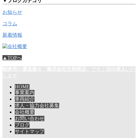
▼
ブログカテゴリ
お知らせ
コラム
新着情報
▲TOPへ
朝来市
の
運送業
者『
株式会社丈和商店
』です｜随時
求人
いた
します
HOME
事業案内
車両紹介
求人・協力会社募集
会社概要
お問い合わせ
ブログ
サイトマップ