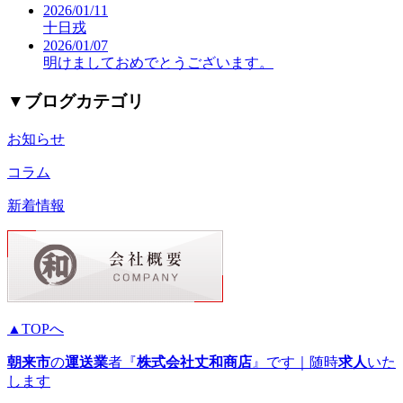
2026/01/11
十日戎
2026/01/07
明けましておめでとうございます。
▼
ブログカテゴリ
お知らせ
コラム
新着情報
▲TOPへ
朝来市
の
運送業
者『
株式会社丈和商店
』です｜随時
求人
いた
します